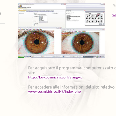
P
si
e
ww
Per acquistare il programma computerizzato di
sito:
http://buy.cosmiciris.co.il/?lang=it
Per accedere alle informazioni del sito relativo 
www.cosmiciris.co.il/it/index.php