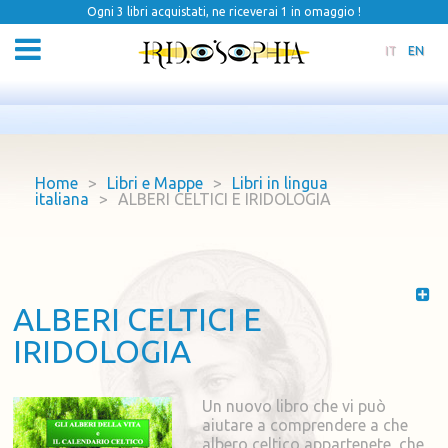
Ogni 3 libri acquistati, ne riceverai 1 in omaggio !
IT
EN
Home
>
Libri e Mappe
>
Libri in lingua
italiana
>
ALBERI CELTICI E IRIDOLOGIA
ALBERI CELTICI E
IRIDOLOGIA
Un nuovo libro che vi può
aiutare a comprendere a che
albero celtico appartenete, che