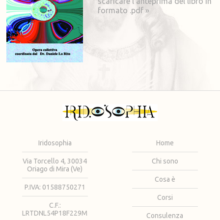
scaricare l'anteprima del libro in
formato .pdf »
Iridosophia
Home
Via Torcello 4, 30034
Chi sono
Oriago di Mira (Ve)
Cosa è
P.IVA: 01588750271
Corsi
C.F.:
LRTDNL54P18F229M
Consulenza