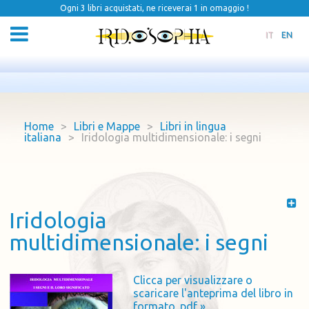
Ogni 3 libri acquistati, ne riceverai 1 in omaggio !
IT
EN
Home
>
Libri e Mappe
>
Libri in lingua
italiana
>
Iridologia multidimensionale: i segni
Iridologia
multidimensionale: i segni
Clicca per visualizzare o
scaricare l'anteprima del libro in
formato .pdf »