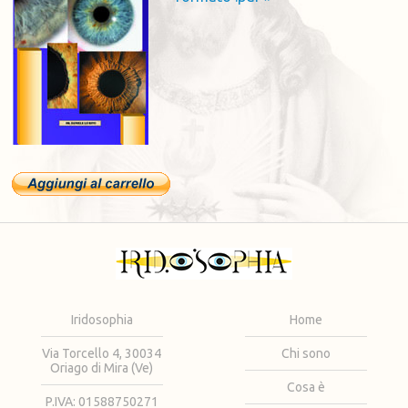
Iridosophia
Home
Via Torcello 4, 30034
Chi sono
Oriago di Mira (Ve)
Cosa è
P.IVA: 01588750271