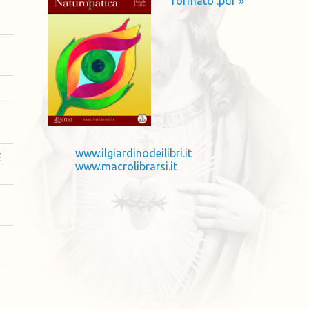
formato .pdf »
www.ilgiardinodeilibri.it
E
www.macrolibrarsi.it