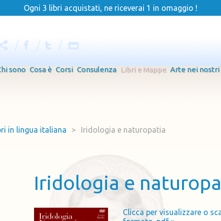
Ogni 3 libri acquistati, ne riceverai 1 in omaggio !
Chi sono
Cosa è
Corsi
Consulenza
Libri e Mappe
Arte nei nostri
bri in lingua italiana
>
Iridologia e naturopatia
Iridologia e naturopa
Clicca per visualizzare o sca