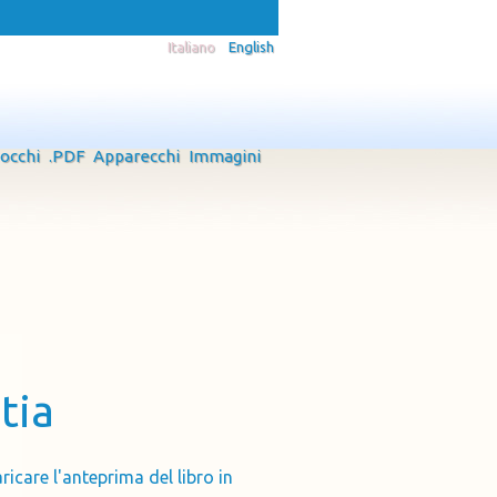
Italiano
English
 occhi
.PDF
Apparecchi
Immagini
tia
ricare l'anteprima del libro in