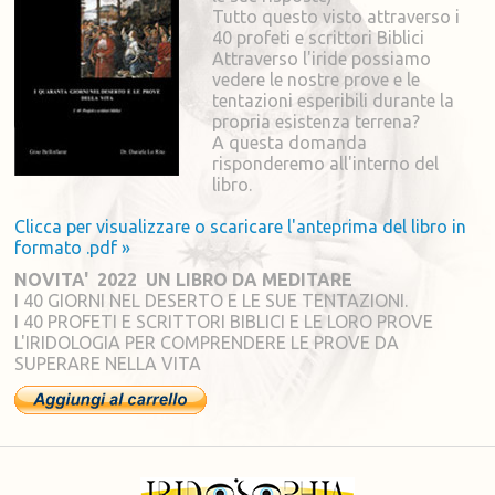
Tutto questo visto attraverso i
40 profeti e scrittori Biblici
Attraverso l'iride possiamo
vedere le nostre prove e le
tentazioni esperibili durante la
propria esistenza terrena?
A questa domanda
risponderemo all'interno del
libro.
Clicca per visualizzare o scaricare l'anteprima del libro in
formato .pdf »
NOVITA' 2022 UN LIBRO DA MEDITARE
I 40 GIORNI NEL DESERTO E LE SUE TENTAZIONI.
I 40 PROFETI E SCRITTORI BIBLICI E LE LORO PROVE
L'IRIDOLOGIA PER COMPRENDERE LE PROVE DA
SUPERARE NELLA VITA