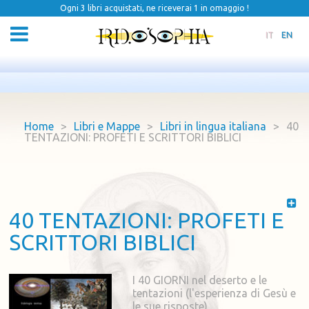
Ogni 3 libri acquistati, ne riceverai 1 in omaggio !
IT
EN
Home
>
Libri e Mappe
>
Libri in lingua italiana
>
40
TENTAZIONI: PROFETI E SCRITTORI BIBLICI
40 TENTAZIONI: PROFETI E
SCRITTORI BIBLICI
I 40 GIORNI nel deserto e le
tentazioni (l'esperienza di Gesù e
le sue risposte)