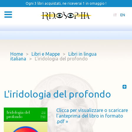
Ogni 3 libri acquistati, ne riceverai 1 in omaggio !
IT
EN
Home
>
Libri e Mappe
>
Libri in lingua
italiana
>
L'iridologia del profondo
L'iridologia del profondo
Clicca per visualizzare o scaricare
l'anteprima del libro in formato
.pdf »