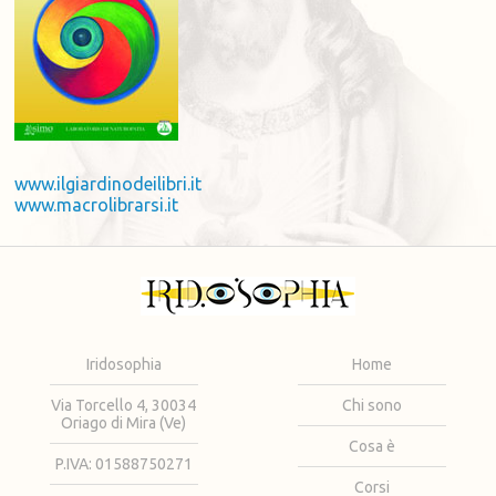
www.ilgiardinodeilibri.it
www.macrolibrarsi.it
Iridosophia
Home
Via Torcello 4, 30034
Chi sono
Oriago di Mira (Ve)
Cosa è
P.IVA: 01588750271
Corsi