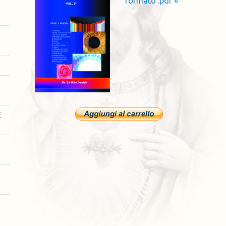
formato .pdf »
E