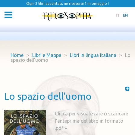
Ogni 3 libri acquistati, ne riceverai 1 in omaggio !
IT
EN
Home
>
Libri e Mappe
>
Libri in lingua italiana
>
Lo
spazio dell'uomo
Lo spazio dell'uomo
Clicca per visualizzare o scaricare
l'anteprima del libro in formato
.pdf »