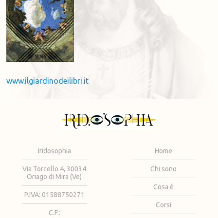
www.ilgiardinodeilibri.it
Iridosophia
Home
Via Torcello 4, 30034
Chi sono
Oriago di Mira (Ve)
Cosa è
P.IVA: 01588750271
Corsi
C.F.: