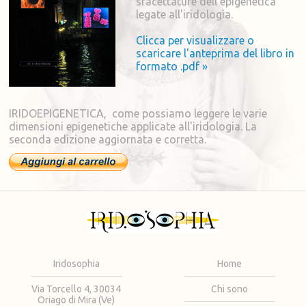
sfacettature dell'epigenetica
legate all'iridologia.
Clicca per visualizzare o
scaricare l'anteprima del libro in
formato .pdf »
IRIDOEPIGENETICA, come possiamo leggere le varie
dimensioni epigenetiche applicate all'iridologia. La
seconda edizione aggiornata e corretta.
Iridosophia
Home
Via Torcello 4, 30034
Chi sono
Oriago di Mira (Ve)