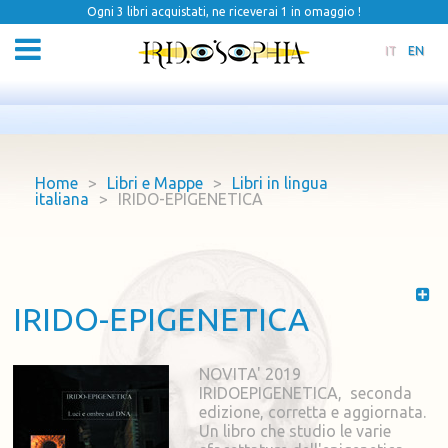
Ogni 3 libri acquistati, ne riceverai 1 in omaggio !
IT
EN
Home
>
Libri e Mappe
>
Libri in lingua
italiana
>
IRIDO-EPIGENETICA
IRIDO-EPIGENETICA
NOVITA' 2019
IRIDOEPIGENETICA, seconda
edizione, corretta e aggiornata.
Un libro che studio le varie